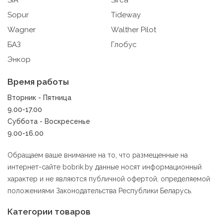
Компании, которым мы поручаем обработку данных для
Sopur
Tideway
данной цели:
Wagner
Walther Pilot
Яндекса рекламная сеть (Yandex Mobile Ads, ADFOX) -
БАЗ
Глобус
сервис показа контекстной рекламы. Адрес: Yandex
Энкор
Europe AG, Werftestrasse 4, CH-6005 Luzern, Switzerland.
Google Ads - сервис показа контекстной рекламы,
Время работы
предоставляемый компанией Google Ireland Ltd,
Вторник - Пятница
Gordon House Barrow Street Dublin 4, D04E5W5 Ireland.
9.00-17.00
Суббота - Воскресенье
Сохранить мои изменения
9.00-16.00
Сохранить по умолчанию
Обращаем ваше внимание на то, что размещенные на
интернет-сайте bobrik.by данные носят информационный
характер и не являются публичной офертой, определяемой
положениями Законодательства Республики Беларусь.
Категории товаров