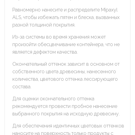
принимать меры по совершенствованию работы сайта
Равномерно нанесите и распределите Mipaxyl
исходя из предпочтений пользователей.
ALS, чтобы избежать пятен и блеска, вызванных
14. Помимо настроек файлов cookie на сайте субъекты
разной толщиной покрытия.
персональных данных могут принять или отклонить сбор
всех или некоторых файлов cookie в настройках своего
Из-за системы во время хранения может
браузера.
произойти обесцвечивание контейнера, что не
является дефектом качества.
При этом, некоторые браузеры позволяют посещать
интернет-сайты в режиме «Инкогнито», чтобы ограничить
Окончательный оттенок зависит в основном от
хранимый на компьютере объем информации и
собственного цвета древесины, нанесенного
автоматически удалять сессионные файлы cookie. Кроме
того, субъект персональных данных может удалить ранее
количества, цветового оттенка лессирующего
сохраненные файлов cookie выбрав соответствующую
состава.
опцию в истории браузера.
Для оценки окончательного оттенка
Подробнее о параметрах управления можно
рекомендуется провести пробное нанесение
ознакомиться, перейдя по внешним ссылкам, ведущим на
выбранного покрытия на исходную древесину.
соответствующие страницы сайтов основных браузеров:
Firefox
Для обеспечения идентичных цветовых оттенков
наносите на поверхность только продукты с