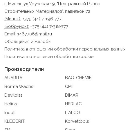
работы Сайта исходя из предпочтений пользователей
г. Минск. ул.Уручская 19, "Центральный Рынок
Аналитические куки позволяют определять предпочтения
Строительных Материалов", павильон 72
пользователей сайта. Компании, которым мы поручаем
(Минск):
+375 (44) 7-196-777
обработку статистических cookies:
(Бобруйск):
+375 (44) 7-318-777
Яндекс Метрика – сервис веб-аналитики,
Email:
1467706@mail.ru
предоставляемый ООО «Яндекс». Адрес: г. Москва, ул.
Обращения и жалобы
Льва Толстого, д. 16, 119021. Политика
Политика в отношении обработки персональных данных
конфиденциальности Яндекс.
Политика в отношении обработки cookie
Google Analytics – сервис веб-аналитики,
предоставляемый компанией Google, Inc. Адрес:
Производители
Google, Google Data Protection Office, 1600 Amphitheatre
AUARITA
BAO-CHEMIE
Pkwy, Mountain View, CA 94043, USA. Политика
конфиденциальности Google.
Borma Wachs
CMT
Рекламные Cookie
Devilbiss
DIMAR
Отключение рекламных cookie-файлы не позволит
Helios
HERLAC
принимать меры по совершенствованию работы
Сайта, исходя из предпочтений пользователя, а также
Incoll
ITALCO
осуществлять подбор рекламы, иных рекламных
KLEIBERIT
Korvettools
материалов по наиболее актуальному, подходящему
назначению для каждого конкретного пользователя.
SIA
Sirca