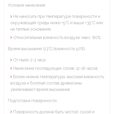
анализа трафика на сайтах.
Условия нанесения:
9.5. Файлы cookie, применяемые для определения
целевой аудитории и в рекламных целях, например
Не наносить при температуре поверхности и
Яндекс.Метрика, Google Analytics.
окружающей среды ниже +5°С и выше +35°С или
на теплые основания.
10. Общество может использовать файлы cookie для
рекламирования услуг пользователям сайта «profmed-
Относительная влажность воздуха: макс. 80%.
molo.by» на сторонних веб-сайтах. Например, если
пользователь посетит указанный сайт, то в дальнейшем
Время высыхания (23°C/влажность 50%):
может встретить рекламу на некоторых сторонних веб-
сайтах.
От пыли: 2-3 часа
11. Иногда Общество использует сторонние файлы cookie
Нанесение последующих слоев: 12-16 часов.
для отслеживания эффективности своих рекламных
объявлений. Такие файлы cookie, например, запоминают, с
Более низкие температуры, высокая влажность
помощью каких браузеров пользователи посещают сайты
воздуха и богатый состав древесины
Общества. С помощью данной процедуры Общество
увеличивают время высыхания.
также регулирует и оценивает эффективность рекламной
деятельности.
Подготовка поверхности:
12. Сроки хранения обрабатываемых на сайтах файлов
Поверхность должна быть чистой, сухой и
cookie: