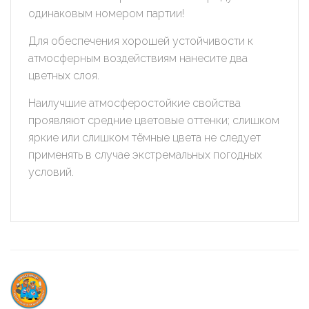
Chrome
одинаковым номером партии!
Safari
Для обеспечения хорошей устойчивости к
Opera
атмосферным воздействиям нанесите два
цветных слоя.
Microsoft Edge
Internet Explorer
Наилучшие атмосферостойкие свойства
проявляют средние цветовые оттенки; слишком
Настройка cookie
яркие или слишком тёмные цвета не следует
Мы обрабатываем куки в соответствии с
применять в случае экстремальных погодных
нижеуказанными целями и не используем их для
условий.
идентификации субъектов персональных данных. Мы
поручаем обрабатывать куки для исполнения указанных
целей компаниям (уполномоченным лицам).
Аналитические Cookie
Отключение аналитических cookie-файлов не
позволит определять предпочтения пользователей
Сайта, в том числе наиболее и наименее популярные
страницы и принимать меры по совершенствованию