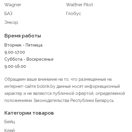
Wagner
Walther Pilot
9.3. Файлы cookie предпочтений, например, для
настройки контента. Данные файлы cookie собирают
БАЗ
Глобус
информацию о выборе пользователя на сайте и его
Энкор
предпочтениях и позволяют Обществу «запомнить»
информацию о выбранном пользователем городе и
Время работы
других местных настройках для того, чтобы
соответствующим образом настраивать сайт.
Вторник - Пятница
9.00-17.00
9.4. Аналитические файлы cookie, например
Суббота - Воскресенье
Яндекс.Метрика, Google Analytics. Данные файлы
9.00-16.00
cookie собирают информацию о том, как пользователь
использовал сайты, и позволяют Обществу вносить в
них улучшения.
Обращаем ваше внимание на то, что размещенные на
интернет-сайте bobrik.by данные носят информационный
Аналитические файлы cookie показывают, какие
характер и не являются публичной офертой, определяемой
страницы сайта посещаются чаще всего, помогают
положениями Законодательства Республики Беларусь.
выявлять трудности, возникающие при использовании
сайта, а также позволяют оценить эффективность
Категории товаров
рекламы. Благодаря этому у есть возможность
составить представление о тенденциях использования
Бейц
сайта в целом. Общество использует информацию для
Клей