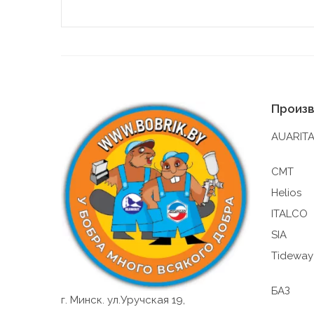
7. На 
(устан
файлы 
8. Общ
(включ
статис
Произ
пользо
Общест
AUARIT
это ра
файлов
CMT
9. На 
Helios
9.1
ITALCO
рег
SIA
ком
Tideway
кор
фун
с т
БАЗ
г. Минск. ул.Уручская 19,
фай