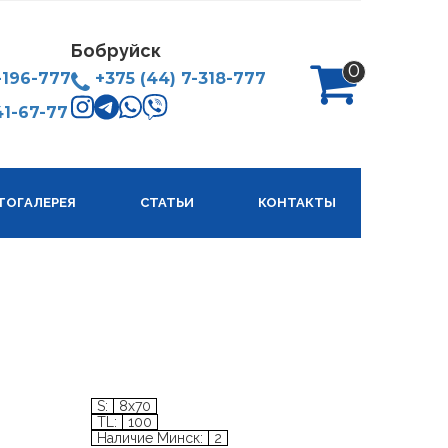
Бобруйск
0
-196-777
+375 (44) 7-318-777
41-67-77
анных
тов
ТОГАЛЕРЕЯ
СТАТЬИ
КОНТАКТЫ
 –
е
е –
», для
также
S:
8x70
TL:
100
Наличие Минск:
2