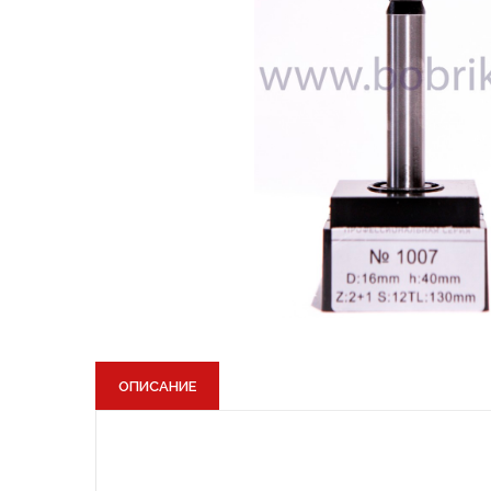
4. Фай
компью
указан
соверш
выбира
наприм
5. 
5.1
5.2
кор
5.3
дал
ОПИСАНИЕ
5.4
пол
6. ООО
субъек