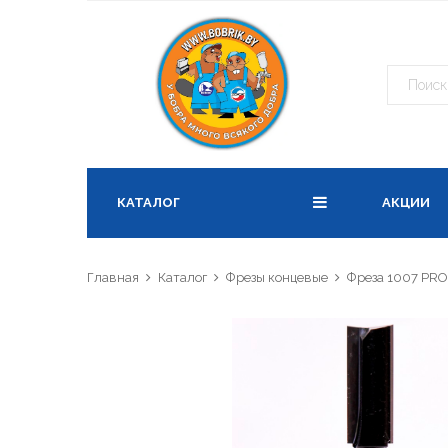
О по
ПОЛОЖ
1. ООО
при их
КАТАЛОГ
АКЦИИ
персон
2. Утв
«Поли
Главная
Каталог
Фрезы концевые
Фреза 1007 PRO
персон
Белару
«Зако
3. Пол
осущес
каких 
каким 
обраб