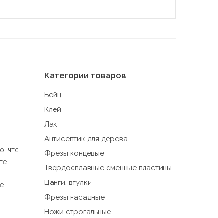
ронние
йтов).
Категории товаров
, если
Бейц
ение
Клей
Лак
Антисептик для дерева
ые при
о, что
Фрезы концевые
те
Твердосплавные сменные пластины
ия
Цанги, втулки
не
Вместе
Фрезы насадные
 такие
о в
Ножи строгальные