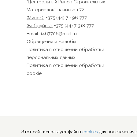
так
"Центральный Рынок Строительных
Материалов", павильон 72
9.2
(Минск):
+375 (44) 7-196-777
пол
нек
(Бобруйск):
+375 (44) 7-318-777
пре
Email:
1467706@mail.ru
язы
Обращения и жалобы
пол
Политика в отношении обработки
пол
персональных данных
9.3
Политика в отношении обработки
Дан
cookie
сай
инф
нас
9.4
Ana
пол
улу
Ана
Этот сайт использует файлы
cookies
для обеспечения 
пос