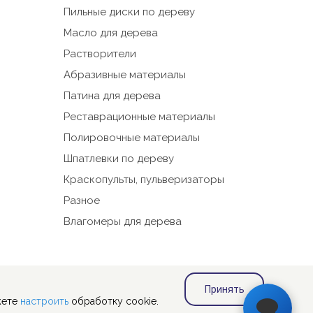
Пильные диски по дереву
Масло для дерева
работы
Растворители
ыбора
Абразивные материалы
Патина для дерева
Реставрационные материалы
Полировочные материалы
 на
Шпатлевки по дереву
Краскопульты, пульверизаторы
сайт.
Разное
Влагомеры для дерева
их
Принять
жете
настроить
обработку cookie.
е при