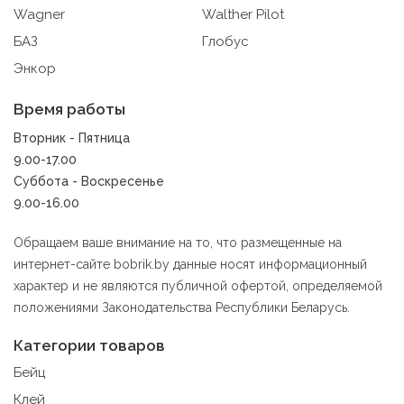
Wagner
Walther Pilot
9.3. Файлы cookie предпочтений, например, для
настройки контента. Данные файлы cookie собирают
БАЗ
Глобус
информацию о выборе пользователя на сайте и его
Энкор
предпочтениях и позволяют Обществу «запомнить»
информацию о выбранном пользователем городе и
Время работы
других местных настройках для того, чтобы
соответствующим образом настраивать сайт.
Вторник - Пятница
9.00-17.00
9.4. Аналитические файлы cookie, например
Суббота - Воскресенье
Яндекс.Метрика, Google Analytics. Данные файлы
9.00-16.00
cookie собирают информацию о том, как пользователь
использовал сайты, и позволяют Обществу вносить в
них улучшения.
Обращаем ваше внимание на то, что размещенные на
интернет-сайте bobrik.by данные носят информационный
Аналитические файлы cookie показывают, какие
характер и не являются публичной офертой, определяемой
страницы сайта посещаются чаще всего, помогают
положениями Законодательства Республики Беларусь.
выявлять трудности, возникающие при использовании
сайта, а также позволяют оценить эффективность
Категории товаров
рекламы. Благодаря этому у есть возможность
составить представление о тенденциях использования
Бейц
сайта в целом. Общество использует информацию для
Клей