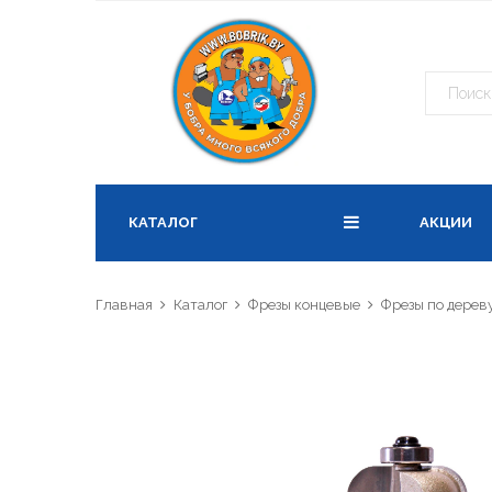
О по
ПОЛОЖ
1. ООО
при их
КАТАЛОГ
АКЦИИ
персон
2. Утв
«Поли
Главная
Каталог
Фрезы концевые
Фрезы по дерев
персон
Белару
«Зако
3. Пол
осущес
каких 
каким 
обраб