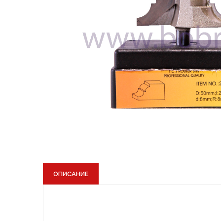
4. Фай
компью
указан
соверш
выбира
наприм
5. 
5.1
5.2
кор
5.3
дал
ОПИСАНИЕ
5.4
пол
6. ООО
субъек