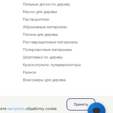
Пильные диски по дереву
Масло для дерева
работы
Растворители
ыбора
Абразивные материалы
Патина для дерева
Реставрационные материалы
Полировочные материалы
 на
Шпатлевки по дереву
Краскопульты, пульверизаторы
сайт.
Разное
Влагомеры для дерева
их
Принять
жете
настроить
обработку cookie.
е при