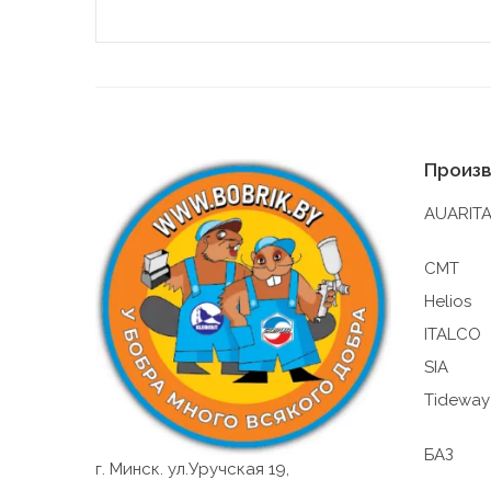
7. На 
(устан
файлы 
8. Общ
(включ
статис
Произ
пользо
Общест
AUARIT
это ра
файлов
CMT
9. На 
Helios
9.1
ITALCO
рег
SIA
ком
Tideway
кор
фун
с т
БАЗ
г. Минск. ул.Уручская 19,
фай