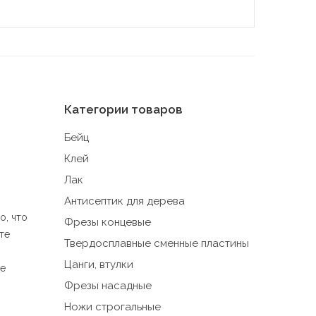
ронние
йтов).
Категории товаров
, если
Бейц
ение
Клей
Лак
Антисептик для дерева
ые при
о, что
Фрезы концевые
те
Твердосплавные сменные пластины
ия
Цанги, втулки
не
Вместе
Фрезы насадные
 такие
о в
Ножи строгальные