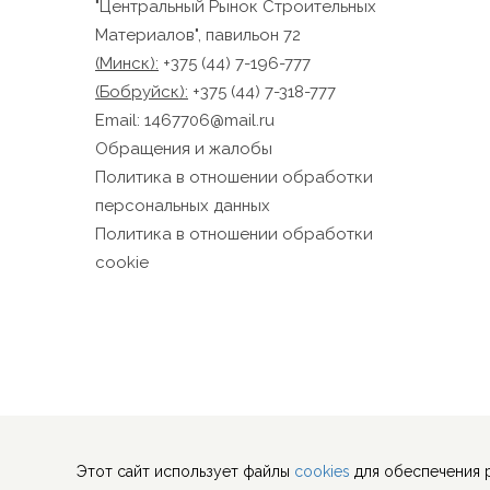
так
"Центральный Рынок Строительных
Материалов", павильон 72
9.2
(Минск):
+375 (44) 7-196-777
пол
нек
(Бобруйск):
+375 (44) 7-318-777
пре
Email:
1467706@mail.ru
язы
Обращения и жалобы
пол
Политика в отношении обработки
пол
персональных данных
9.3
Политика в отношении обработки
Дан
cookie
сай
инф
нас
9.4
Ana
пол
улу
Ана
Этот сайт использует файлы
cookies
для обеспечения 
пос