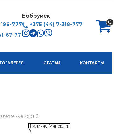
Бобруйск
0
-196-777
+375 (44) 7-318-777
41-67-77
анных
тов
ТОГАЛЕРЕЯ
СТАТЬИ
КОНТАКТЫ
 –
е
е –
калевочные 2001 G
», для
также
Наличие Минск:
1
0