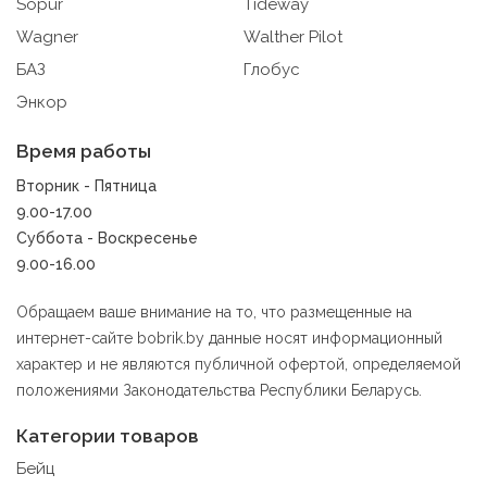
Sopur
Tideway
9.3. Файлы cookie предпочтений, например, для
Wagner
Walther Pilot
настройки контента. Данные файлы cookie собирают
БАЗ
Глобус
информацию о выборе пользователя на сайте и его
предпочтениях и позволяют Обществу «запомнить»
Энкор
информацию о выбранном пользователем городе и
других местных настройках для того, чтобы
Время работы
соответствующим образом настраивать сайт.
Вторник - Пятница
9.4. Аналитические файлы cookie, например
9.00-17.00
Яндекс.Метрика, Google Analytics. Данные файлы
Суббота - Воскресенье
cookie собирают информацию о том, как пользователь
9.00-16.00
использовал сайты, и позволяют Обществу вносить в
них улучшения.
Обращаем ваше внимание на то, что размещенные на
Аналитические файлы cookie показывают, какие
интернет-сайте bobrik.by данные носят информационный
страницы сайта посещаются чаще всего, помогают
характер и не являются публичной офертой, определяемой
выявлять трудности, возникающие при использовании
положениями Законодательства Республики Беларусь.
сайта, а также позволяют оценить эффективность
рекламы. Благодаря этому у есть возможность
Категории товаров
составить представление о тенденциях использования
сайта в целом. Общество использует информацию для
Бейц