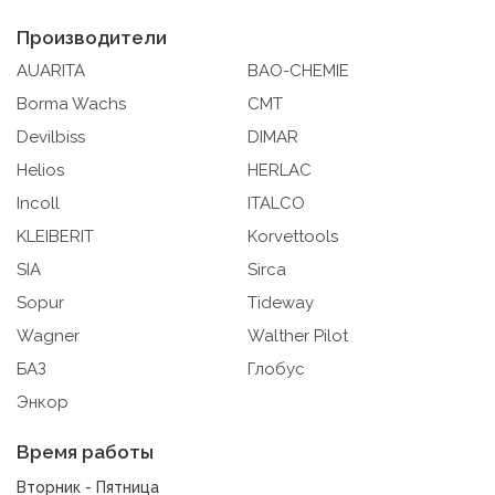
например, применяемые при регистрации либо входе
Производители
в систему, или для оставления отзыва либо
комментария. Данные файлы cookie используются в
AUARITA
BAO-CHEMIE
целях обеспечения корректной работы сайтов и
Borma Wachs
CMT
полноценного использования его функционала
Devilbiss
DIMAR
пользователем, не могут быть отключены в системах.
Вместе с тем, пользователь может настроить браузер,
Helios
HERLAC
чтобы он блокировал такие файлы сookie или
Incoll
ITALCO
уведомлял пользователя об их использовании — но в
таком случае некоторые разделы сайта могут не
KLEIBERIT
Korvettools
работать).
SIA
Sirca
9.2. Функциональные файлы cookie, например,
Sopur
Tideway
определяющие имя пользователя. Данные файлы
Wagner
Walther Pilot
cookie используются для обеспечения работы
некоторых дополнительных функций сайтов, например,
БАЗ
Глобус
для хранения предпочтений пользователя, в том числе
Энкор
имени пользователя или выбора языка, и для
предотвращения повторных прохождений опросов
Время работы
пользователями. Подобные функции улучшают
условия работы пользователей с сайтом.
Вторник - Пятница