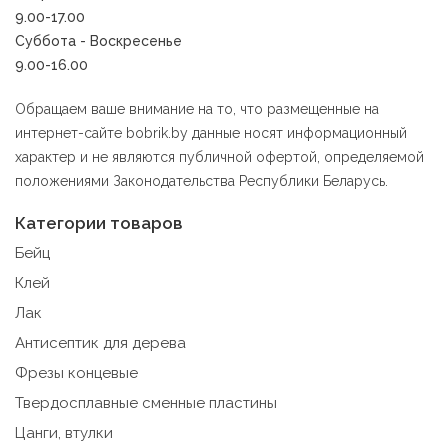
9.00-17.00
9.3. Файлы cookie предпочтений, например, для
Суббота - Воскресенье
настройки контента. Данные файлы cookie собирают
информацию о выборе пользователя на сайте и его
9.00-16.00
предпочтениях и позволяют Обществу «запомнить»
информацию о выбранном пользователем городе и
Обращаем ваше внимание на то, что размещенные на
других местных настройках для того, чтобы
интернет-сайте bobrik.by данные носят информационный
соответствующим образом настраивать сайт.
характер и не являются публичной офертой, определяемой
положениями Законодательства Республики Беларусь.
9.4. Аналитические файлы cookie, например
Яндекс.Метрика, Google Analytics. Данные файлы
Категории товаров
cookie собирают информацию о том, как пользователь
использовал сайты, и позволяют Обществу вносить в
Бейц
них улучшения.
Клей
Аналитические файлы cookie показывают, какие
Лак
страницы сайта посещаются чаще всего, помогают
Антисептик для дерева
выявлять трудности, возникающие при использовании
сайта, а также позволяют оценить эффективность
Фрезы концевые
рекламы. Благодаря этому у есть возможность
Твердосплавные сменные пластины
составить представление о тенденциях использования
сайта в целом. Общество использует информацию для
Цанги, втулки